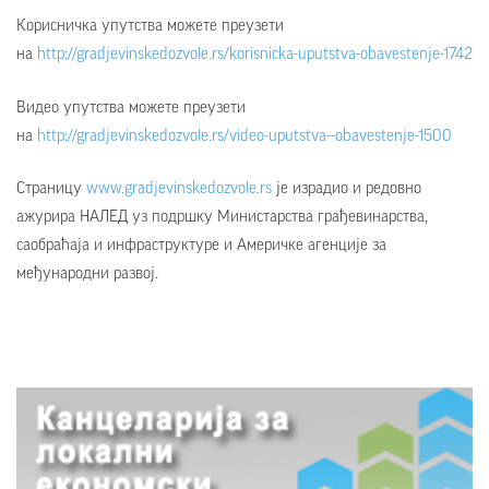
Корисничка упутства можете преузети
на
http://gradjevinskedozvole.rs/korisnicka-uputstva-obavestenje-1742
Видео упутства можете преузети
на
http://gradjevinskedozvole.rs/video-uputstva--obavestenje-1500
Страницу
www.gradjevinskedozvole.rs
је израдио и редовно
ажурира НАЛЕД уз подршку Министарства грађевинарства,
саобраћаја и инфраструктуре и Америчке агенције за
међународни развој.