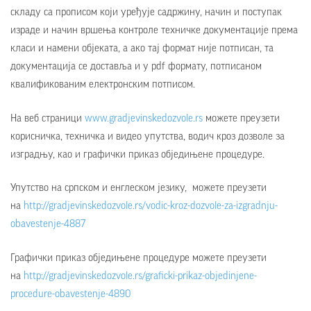
складу са прописом који уређује садржину, начин и поступак
израде и начин вршења контроле техничке документације према
класи и намени објеката, а ако тај формат није потписан, та
документација се доставља и у pdf формату, потписаном
квалификованим електронским потписом.
На веб страници
www.gradjevinskedozvole.rs
можете преузети
корисничка, техничка и видео упутства, водич кроз дозволе за
изградњу, као и графички приказ обједињене процедуре.
Упутство на српском и енглеском језику, можете преузети
на
http://gradjevinskedozvole.rs/vodic-kroz-dozvole-za-izgradnju-
obavestenje-4887
Графички приказ обједињене процедуре можете преузети
на
http://gradjevinskedozvole.rs/graficki-prikaz-objedinjene-
procedure-obavestenje-4890