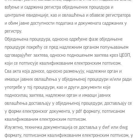
вођење и садржина регистра обједињених процедура и
централне евиденције, као и овлашћења и обавезе регистратора
и обим јавне доступности података и докумената садржаних у
регистру.
Обједињена процедура, односно одређене фазе обједињене
процедуре покрећу се пред надлежним органом попуњавањем
одговарајућег захтева, односно подношењем захтева кроз ЦЕОП,
који се потписује квалификованим електронским потписом.
Сва акта која доносе, односно размењују, надлежни орган и
имаоци јавних овлашћења у обједињеној процедури и/или ради
употребе у тој процедури, као и други документи које
подносилац захтева, надлежни орган и имаоци јавних
овлашћења достављају у обједињеној процедури, достављају се
у форми електронског документа, у pdf формату, потписаном
квалификованим електронским потписом.
Изузетно, техничка документација се доставља у dwf или dwg
формату, потписаном квалификованим електронским потписом, у