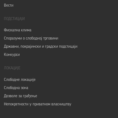
Вести
ПОДСТИЦАЈИ
Фискална клима
Споразуми о слободној трговини
Државни, покрајински и градски подстицаји
Конкурси
ЛОКАЦИЈЕ
Слободне локације
Слободна зона
Дозволе за грађење
Непокретности у приватном власништву