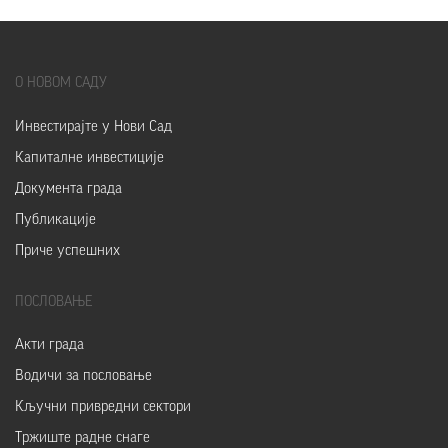
О
НОВОМ САДУ
Инвестирајте у Нови Сад
Капиталне инвестиције
Документа града
Публикације
Приче успешних
ПОСЛОВАЊЕ
Акти града
Водичи за пословање
Кључни привредни сектори
Тржиште радне снаге