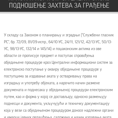
ПОДНОШЕЊЕ ЗАХТЕВА ЗА ГРАЂЕЊЕ
У складу са Законом о планирању и зградњи ("Службени гласник
РС", бр. 72/09, 81/09-испр., 64/10-УС, 24/11, 121/12, 42/13-УС, 50/13-
УС, 98/13-УС, 132/14 и 145/14) и поџаконским актима из ове
области се прописује предмет и поступак спровођења
обједињене процедуре кроз Централни информациони систем за
електронско поступање у оквиру обједињене процедуре у
поступцима за издавање аката у остваривању права на
изградњу и употребу објеката, а нарочито начин размене
докумената и поднесака у обједињеној процедури електронским
путем, као и форма у којој се достављају, односно размењују
поднесци и документа, укључујући и техничку документацију
која у вези са обједињеном процедуром доносе надлежни органи
и имаоци јавних овлашћења, садржина и начин издавања аката,