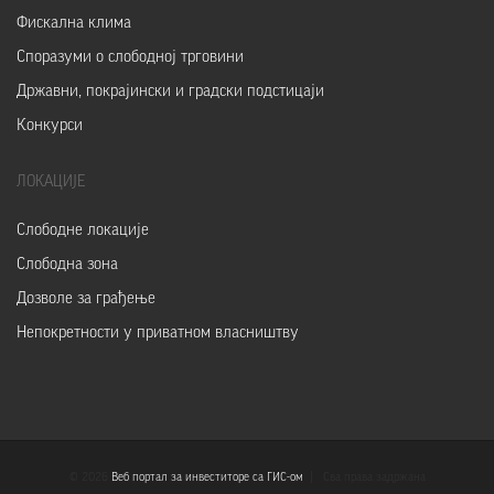
Фискална клима
Споразуми о слободној трговини
Државни, покрајински и градски подстицаји
Конкурси
ЛОКАЦИЈЕ
Слободне локације
Слободна зона
Дозволе за грађење
Непокретности у приватном власништву
© 2026
Веб портал за инвеститоре са ГИС-ом
| Сва права задржана