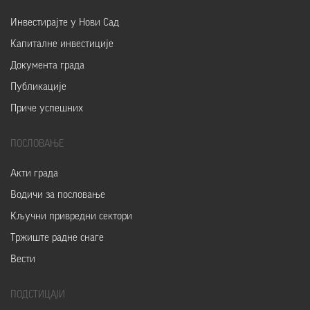
Инвестирајте у Нови Сад
Капиталне инвестиције
Документа града
Публикације
Приче успешних
ПОСЛОВАЊЕ
Акти града
Водичи за пословање
Кључни привредни сектори
Тржиште радне снаге
Вести
ПОДСТИЦАЈИ