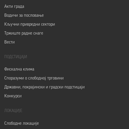
Акти града
Водичи за пословање
Кључни привредни сектори
Тржиште радне снаге
Вести
ПОДСТИЦАЈИ
Фискална клима
Споразуми о слободној трговини
Државни, покрајински и градски подстицаји
Конкурси
ЛОКАЦИЈЕ
Слободне локације