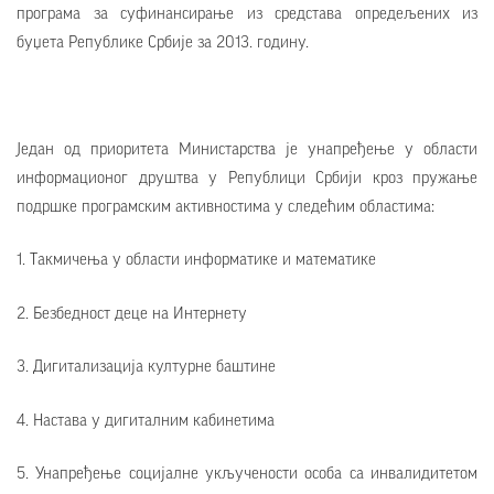
програма за суфинансирање из средстава опредељених из
буџета Републике Србије за 2013. годину.
Један од приоритета Министарства је унапређење у области
информационог друштва у Републици Србији кроз пружање
подршке програмским активностима у следећим областима:
1. Такмичења у области информатике и математике
2. Безбедност деце на Интернету
3. Дигитализација културне баштине
4. Настава у дигиталним кабинетима
5. Унапређење социјалне укључености особа са инвалидитетом