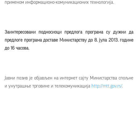
применом информационо-комуникационих технологија.
Заинтересовани подносиоци предлога програма су дужни да
предлоге програма доставе Министарству до 8. јула 2013. године
до 16 часова.
Јавни позив је објављен на интернет сајту Министарства спољне
и унутрашње трговине и телекомуникација
http://mtt.gov.rs/
.