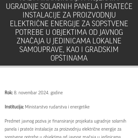
UGRADNJE SOLARNIH PANELA I PRATEĆE
INSTALACIJE ZA PROIZVODNJU
ELEKTRIČNE ENERGIJE ZA SOPSTVENE
POTREBE U OBJEKTIMA OD JAVNOG
ZNAČAJA U JEDINICAMA LOKALNE
SAMOUPRAVE, KAO I GRADSKIM
OPŠTINAMA
Rok:
8. novembar 2024. godine
Institucija:
Ministarstvo rudarstva i energetike
Predmet javnog poziva je finansiranje projekata ugradnje solarnih
panela i prateće instalacije za proizvodnju električne energije za
sopstvene potrebe u objektima od javnog značaja u jedinicama